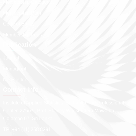
Membership Categories
Membership Path
Code of Ethics
Membership Fees
Publication
Journal
Monograph
Newsletter
Contact info
Institute of Applied Statistics, Sri Lanka The Professional
Center, 275/75, Prof. Stanley Wijesundera Mawatha,
Colombo 07, Sri Lanka.
TP: +94 (11) 258 8291