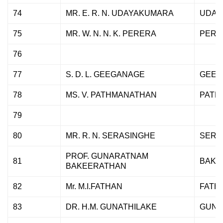
74
MR. E. R. N. UDAYAKUMARA
UDAY
75
MR. W. N. N. K. PERERA
PERE
76
77
S. D. L. GEEGANAGE
GEEG
78
MS. V. PATHMANATHAN
PATH
79
80
MR. R. N. SERASINGHE
SERA
PROF. GUNARATNAM
81
BAKE
BAKEERATHAN
82
Mr. M.I.FATHAN
FATH
83
DR. H.M. GUNATHILAKE
GUNA