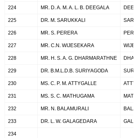
224
MR. D. A. M. A. L. B. DEEGALA
DEEG
225
DR. M. SARUKKALI
SARU
226
MR. S. PERERA
PERE
227
MR. C.N. WIJESEKARA
WIJE
228
MR. H. S. A. G. DHARMARATHNE
DHAR
229
DR. B.M.L.D.B. SURIYAGODA
SURI
230
MS. C. P. M. ATTYGALLE
ATTY
231
MS. S. C. MATHUGAMA
MATH
232
MR. N. BALAMURALI
BALA
233
DR. L. W. GALAGEDARA
GALA
234