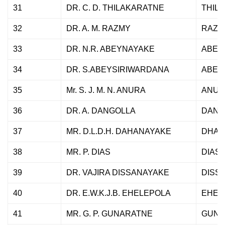
31
DR. C. D. THILAKARATNE
THIL
32
DR. A. M. RAZMY
RAZM
33
DR. N.R. ABEYNAYAKE
ABEY
34
DR. S.ABEYSIRIWARDANA
ABEY
35
Mr. S. J. M. N. ANURA
ANUR
36
DR. A. DANGOLLA
DANG
37
MR. D.L.D.H. DAHANAYAKE
DHAN
38
MR. P. DIAS
DIAS
39
DR. VAJIRA DISSANAYAKE
DISS
40
DR. E.W.K.J.B. EHELEPOLA
EHEL
41
MR. G. P. GUNARATNE
GUNA