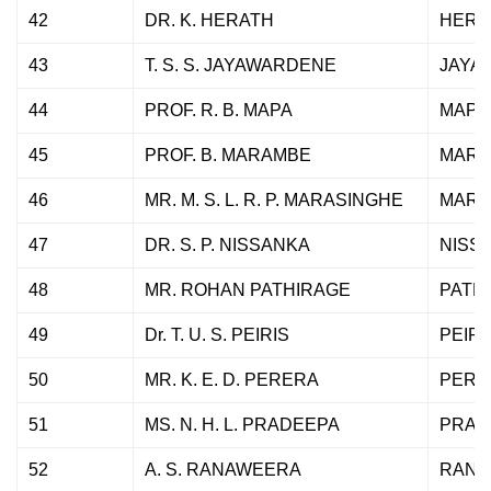
42
DR. K. HERATH
HERA
43
T. S. S. JAYAWARDENE
JAYA
44
PROF. R. B. MAPA
MAPA
45
PROF. B. MARAMBE
MARA
46
MR. M. S. L. R. P. MARASINGHE
MARA
47
DR. S. P. NISSANKA
NISS
48
MR. ROHAN PATHIRAGE
PATH
49
Dr. T. U. S. PEIRIS
PEIRI
50
MR. K. E. D. PERERA
PERE
51
MS. N. H. L. PRADEEPA
PRAD
52
A. S. RANAWEERA
RANA