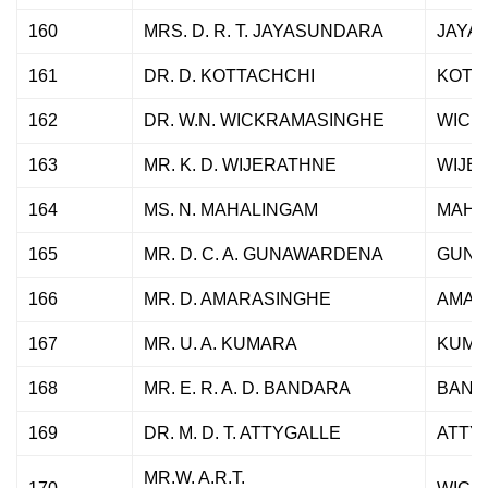
160
MRS. D. R. T. JAYASUNDARA
JAYA
161
DR. D. KOTTACHCHI
KOTT
162
DR. W.N. WICKRAMASINGHE
WICK
163
MR. K. D. WIJERATHNE
WIJE
164
MS. N. MAHALINGAM
MAHA
165
MR. D. C. A. GUNAWARDENA
GUNA
166
MR. D. AMARASINGHE
AMAR
167
MR. U. A. KUMARA
KUMA
168
MR. E. R. A. D. BANDARA
BAND
169
DR. M. D. T. ATTYGALLE
ATTY
MR.W. A.R.T.