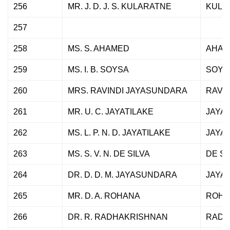
256
MR. J. D. J. S. KULARATNE
KULA
257
258
MS. S. AHAMED
AHAM
259
MS. I. B. SOYSA
SOYS
260
MRS. RAVINDI JAYASUNDARA
RAVIN
261
MR. U. C. JAYATILAKE
JAYAT
262
MS. L. P. N. D. JAYATILAKE
JAYAT
263
MS. S. V. N. DE SILVA
DE SI
264
DR. D. D. M. JAYASUNDARA
JAYA
265
MR. D. A. ROHANA
ROHA
266
DR. R. RADHAKRISHNAN
RADH