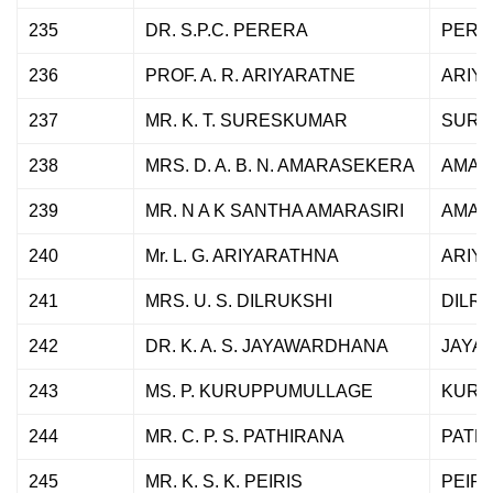
235
DR. S.P.C. PERERA
PERE
236
PROF. A. R. ARIYARATNE
ARIY
237
MR. K. T. SURESKUMAR
SURE
238
MRS. D. A. B. N. AMARASEKERA
AMAR
239
MR. N A K SANTHA AMARASIRI
AMAR
240
Mr. L. G. ARIYARATHNA
ARIY
241
MRS. U. S. DILRUKSHI
DILR
242
DR. K. A. S. JAYAWARDHANA
JAYA
243
MS. P. KURUPPUMULLAGE
KURU
244
MR. C. P. S. PATHIRANA
PATH
245
MR. K. S. K. PEIRIS
PEIRI