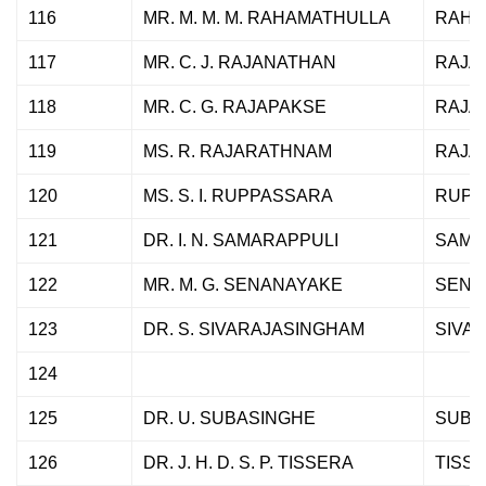
116
MR. M. M. M. RAHAMATHULLA
RAHA
117
MR. C. J. RAJANATHAN
RAJA
118
MR. C. G. RAJAPAKSE
RAJA
119
MS. R. RAJARATHNAM
RAJA
120
MS. S. I. RUPPASSARA
RUPP
121
DR. I. N. SAMARAPPULI
SAMA
122
MR. M. G. SENANAYAKE
SENA
123
DR. S. SIVARAJASINGHAM
SIVA
124
125
DR. U. SUBASINGHE
SUBA
126
DR. J. H. D. S. P. TISSERA
TISS