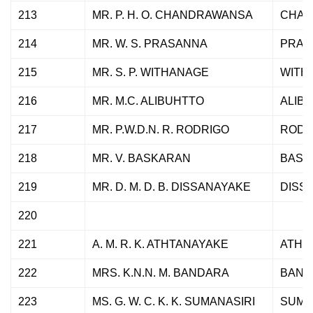
213
MR. P. H. O. CHANDRAWANSA
CHAN
214
MR. W. S. PRASANNA
PRAS
215
MR. S. P. WITHANAGE
WITH
216
MR. M.C. ALIBUHTTO
ALIB
217
MR. P.W.D.N. R. RODRIGO
RODR
218
MR. V. BASKARAN
BASK
219
MR. D. M. D. B. DISSANAYAKE
DISS
220
221
A. M. R. K. ATHTANAYAKE
ATHT
222
MRS. K.N.N. M. BANDARA
BAND
223
MS. G. W. C. K. K. SUMANASIRI
SUMA