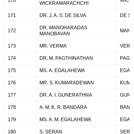
170
WICK
WICKRAMARACHCHI
171
DR. J. A. S. DE SILVA
DE SI
DR. MANOHARADAS
172
MANO
MANOBAVAN
173
MR. VERMA
VERM
174
DR. M. PAGTHINATHAN
PAGT
175
MS. A. EGALAHEWA
EGAL
176
MR. S. KUMARADEWAN
KUM
177
DR. A. I. GUNERATHNA
GUNE
178
A. M. K. R. BANDARA
BAND
179
MS. A. M. EGALAHEWA
EGAL
180
S. SERAN
SERA