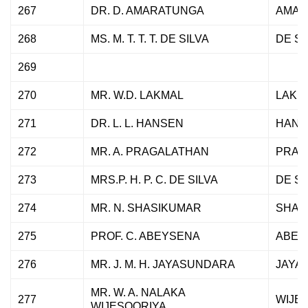
267
DR. D. AMARATUNGA
AMAR
268
MS. M. T. T. T. DE SILVA
DE SI
269
270
MR. W.D. LAKMAL
LAKM
271
DR. L. L. HANSEN
HANS
272
MR. A. PRAGALATHAN
PRAG
273
MRS.P. H. P. C. DE SILVA
DE SI
274
MR. N. SHASIKUMAR
SHAS
275
PROF. C. ABEYSENA
ABEY
276
MR. J. M. H. JAYASUNDARA
JAYA
MR. W. A. NALAKA
277
WIJE
WIJESOORIYA