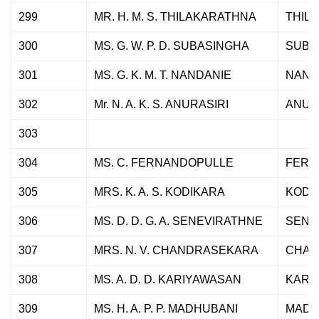
299
MR. H. M. S. THILAKARATHNA
THIL
300
MS. G. W. P. D. SUBASINGHA
SUBA
301
MS. G. K. M. T. NANDANIE
NAND
302
Mr. N. A. K. S. ANURASIRI
ANUR
303
304
MS. C. FERNANDOPULLE
FERN
305
MRS. K. A. S. KODIKARA
KODI
306
MS. D. D. G. A. SENEVIRATHNE
SENE
307
MRS. N. V. CHANDRASEKARA
CHAN
308
MS. A. D. D. KARIYAWASAN
KARI
309
MS. H. A. P. P. MADHUBANI
MADH