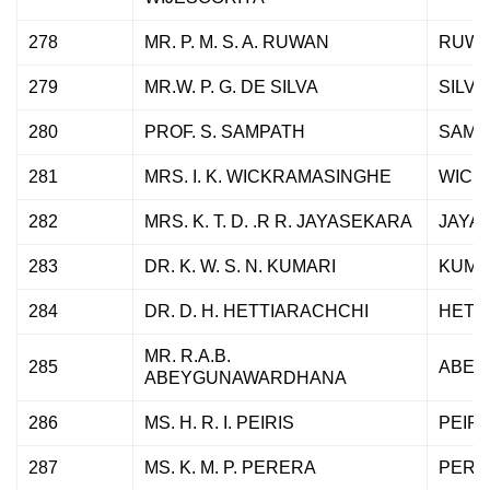
278
MR. P. M. S. A. RUWAN
RUW
279
MR.W. P. G. DE SILVA
SILVA
280
PROF. S. SAMPATH
SAMP
281
MRS. I. K. WICKRAMASINGHE
WICK
282
MRS. K. T. D. .R R. JAYASEKARA
JAYA
283
DR. K. W. S. N. KUMARI
KUMA
284
DR. D. H. HETTIARACHCHI
HETT
MR. R.A.B.
285
ABEY
ABEYGUNAWARDHANA
286
MS. H. R. I. PEIRIS
PEIRI
287
MS. K. M. P. PERERA
PERE