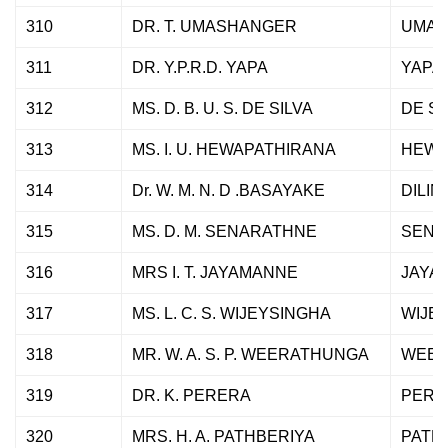
310
DR. T. UMASHANGER
UMAS
311
DR. Y.P.R.D. YAPA
YAPA
312
MS. D. B. U. S. DE SILVA
DE SI
313
MS. I. U. HEWAPATHIRANA
HEWA
314
Dr. W. M. N. D .BASAYAKE
DILINI
315
MS. D. M. SENARATHNE
SENA
316
MRS I. T. JAYAMANNE
JAYA
317
MS. L. C. S. WIJEYSINGHA
WIJE
318
MR. W. A. S. P. WEERATHUNGA
WEER
319
DR. K. PERERA
PERE
320
MRS. H. A. PATHBERIYA
PATH