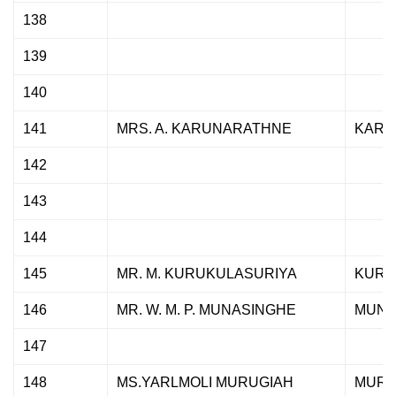
138
139
140
141
MRS. A. KARUNARATHNE
KARU
142
143
144
145
MR. M. KURUKULASURIYA
KURU
146
MR. W. M. P. MUNASINGHE
MUNA
147
148
MS.YARLMOLI MURUGIAH
MURU