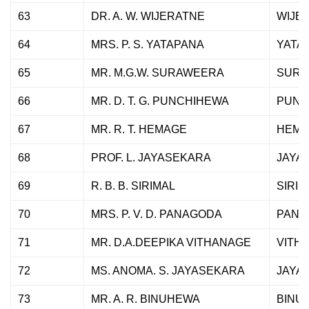
63
DR. A. W. WIJERATNE
WIJE
64
MRS. P. S. YATAPANA
YATA
65
MR. M.G.W. SURAWEERA
SURA
66
MR. D. T. G. PUNCHIHEWA
PUNC
67
MR. R. T. HEMAGE
HEMA
68
PROF. L. JAYASEKARA
JAYA
69
R. B. B. SIRIMAL
SIRIM
70
MRS. P. V. D. PANAGODA
PANA
71
MR. D.A.DEEPIKA VITHANAGE
VITH
72
MS. ANOMA. S. JAYASEKARA
JAYA
73
MR. A. R. BINUHEWA
BINU