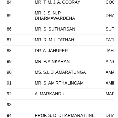
84
MR. T. M. J. A. COORAY
COOR
MR. J. S. N. P.
85
DHA
DHARMAWARDENA
86
MR. S. SUTHARSAN
SUTH
87
MR. R. M. I. FATHAH
FATH
88
DR. A. JAHUFER
JAHU
89
MR. P. AINKARAN
AINK
90
MS. S.L.D .AMARATUNGA
AMAR
91
MR. S. AMIRTHALINGAM
AMIR
92
A. MARKANDU
MARK
93
94
PROF. S. D. DHARMARATHNE
DHAR