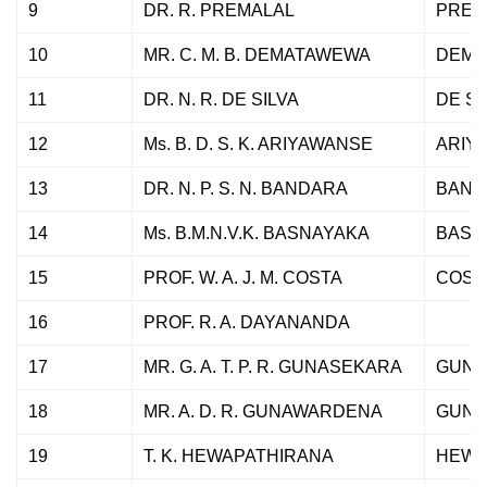
9
DR. R. PREMALAL
PREM
10
MR. C. M. B. DEMATAWEWA
DEMA
11
DR. N. R. DE SILVA
DE SI
12
Ms. B. D. S. K. ARIYAWANSE
ARIY
13
DR. N. P. S. N. BANDARA
BAND
14
Ms. B.M.N.V.K. BASNAYAKA
BASN
15
PROF. W. A. J. M. COSTA
COST
16
PROF. R. A. DAYANANDA
17
MR. G. A. T. P. R. GUNASEKARA
GUNA
18
MR. A. D. R. GUNAWARDENA
GUNA
19
T. K. HEWAPATHIRANA
HEWA