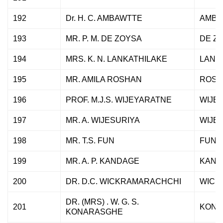
192
Dr. H. C. AMBAWTTE
AMBA
193
MR. P. M. DE ZOYSA
DE Z
194
MRS. K. N. LANKATHILAKE
LANK
195
MR. AMILA ROSHAN
ROSH
196
PROF. M.J.S. WIJEYARATNE
WIJE
197
MR. A. WIJESURIYA
WIJE
198
MR. T.S. FUN
FUN
199
MR. A. P. KANDAGE
KAND
200
DR. D.C. WICKRAMARACHCHI
WICK
DR. (MRS) . W. G. S.
201
KONA
KONARASGHE