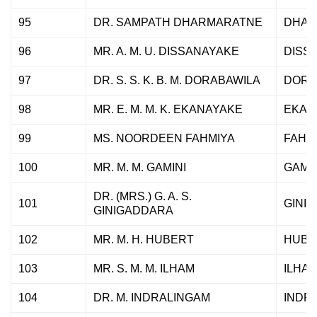
95
DR. SAMPATH DHARMARATNE
DHAR
96
MR. A. M. U. DISSANAYAKE
DISS
97
DR. S. S. K. B. M. DORABAWILA
DORA
98
MR. E. M. M. K. EKANAYAKE
EKAN
99
MS. NOORDEEN FAHMIYA
FAHM
100
MR. M. M. GAMINI
GAMIN
DR. (MRS.) G. A. S.
101
GINI
GINIGADDARA
102
MR. M. H. HUBERT
HUBE
103
MR. S. M. M. ILHAM
ILHA
104
DR. M. INDRALINGAM
INDR