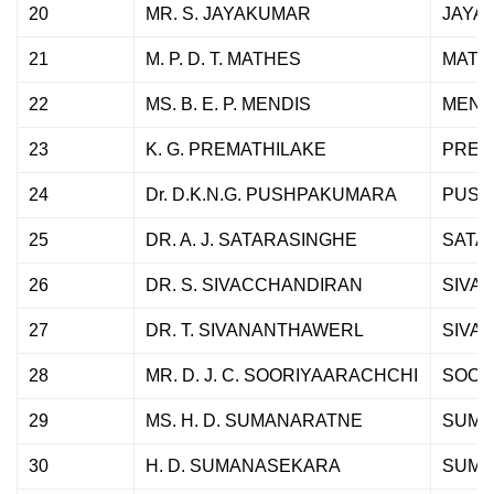
20
MR. S. JAYAKUMAR
JAYA
21
M. P. D. T. MATHES
MATH
22
MS. B. E. P. MENDIS
MEND
23
K. G. PREMATHILAKE
PREM
24
Dr. D.K.N.G. PUSHPAKUMARA
PUSH
25
DR. A. J. SATARASINGHE
SATA
26
DR. S. SIVACCHANDIRAN
SIVA
27
DR. T. SIVANANTHAWERL
SIVA
28
MR. D. J. C. SOORIYAARACHCHI
SOOR
29
MS. H. D. SUMANARATNE
SUMA
30
H. D. SUMANASEKARA
SUMA