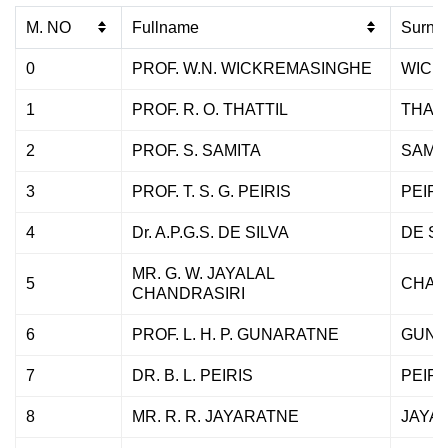
M. NO
Fullname
Surna
0
PROF. W.N. WICKREMASINGHE
WICK
1
PROF. R. O. THATTIL
THATT
2
PROF. S. SAMITA
SAMI
3
PROF. T. S. G. PEIRIS
PEIRI
4
Dr. A.P.G.S. DE SILVA
DE SI
MR. G. W. JAYALAL
5
CHAN
CHANDRASIRI
6
PROF. L. H. P. GUNARATNE
GUNA
7
DR. B. L. PEIRIS
PEIRI
8
MR. R. R. JAYARATNE
JAYA