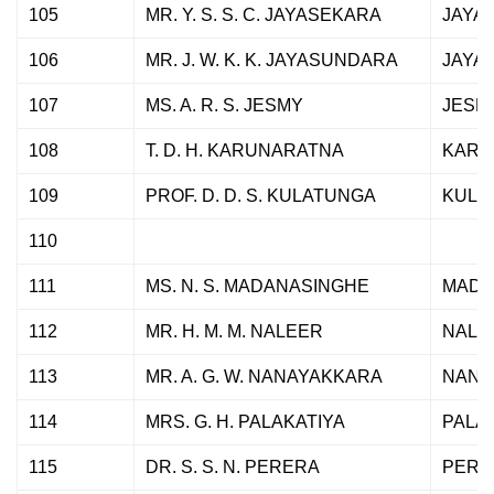
105
MR. Y. S. S. C. JAYASEKARA
JAYA
106
MR. J. W. K. K. JAYASUNDARA
JAYA
107
MS. A. R. S. JESMY
JESM
108
T. D. H. KARUNARATNA
KARU
109
PROF. D. D. S. KULATUNGA
KULA
110
111
MS. N. S. MADANASINGHE
MADA
112
MR. H. M. M. NALEER
NALE
113
MR. A. G. W. NANAYAKKARA
NANA
114
MRS. G. H. PALAKATIYA
PALA
115
DR. S. S. N. PERERA
PERE