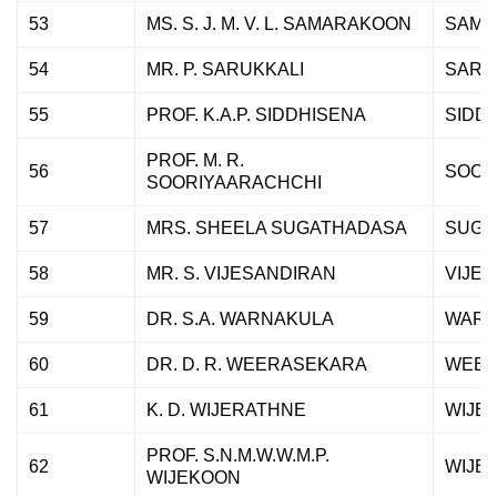
53
MS. S. J. M. V. L. SAMARAKOON
SAMA
54
MR. P. SARUKKALI
SARU
55
PROF. K.A.P. SIDDHISENA
SIDD
PROF. M. R.
56
SOOR
SOORIYAARACHCHI
57
MRS. SHEELA SUGATHADASA
SUGA
58
MR. S. VIJESANDIRAN
VIJE
59
DR. S.A. WARNAKULA
WARN
60
DR. D. R. WEERASEKARA
WEER
61
K. D. WIJERATHNE
WIJE
PROF. S.N.M.W.W.M.P.
62
WIJE
WIJEKOON