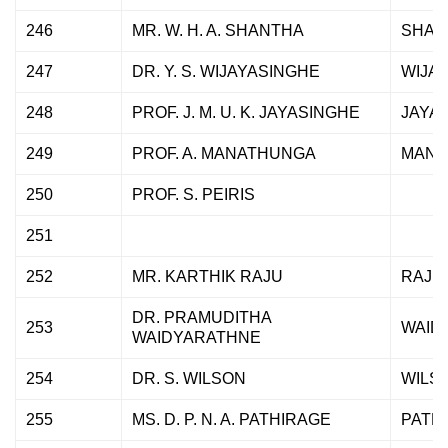
246
MR. W. H. A. SHANTHA
SHAN
247
DR. Y. S. WIJAYASINGHE
WIJA
248
PROF. J. M. U. K. JAYASINGHE
JAYA
249
PROF. A. MANATHUNGA
MANA
250
PROF. S. PEIRIS
251
252
MR. KARTHIK RAJU
RAJU
DR. PRAMUDITHA
253
WAID
WAIDYARATHNE
254
DR. S. WILSON
WILS
255
MS. D. P. N. A. PATHIRAGE
PATH