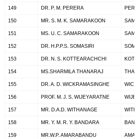
149
DR. P. M. PERERA
PERE
150
MR. S. M. K. SAMARAKOON
SAMA
151
MS. U. C. SAMARAKOON
SAMA
152
DR. H.P.P.S. SOMASIRI
SOMA
153
DR. N. S. KOTTEARACHCHI
KOTT
154
MS.SHARMILA THANARAJ
THAN
155
DR. A. D. WICKRAMASINGHE
WICK
156
PROF. M. J. S. WIJEYARATNE
WIJE
157
MR. D.A.D. WITHANAGE
WITH
158
MR. Y. M. R. Y. BANDARA
BAND
159
MR.W.P. AMARABANDU
AMAR