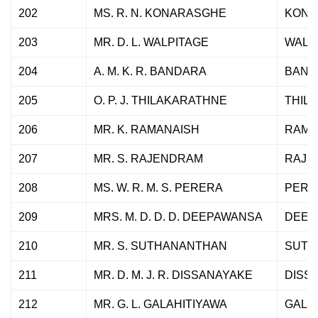
202
MS. R. N. KONARASGHE
KONA
203
MR. D. L. WALPITAGE
WALP
204
A. M. K. R. BANDARA
BAND
205
O. P. J. THILAKARATHNE
THIL
206
MR. K. RAMANAISH
RAMA
207
MR. S. RAJENDRAM
RAJE
208
MS. W. R. M. S. PERERA
PERE
209
MRS. M. D. D. D. DEEPAWANSA
DEEP
210
MR. S. SUTHANANTHAN
SUTH
211
MR. D. M. J. R. DISSANAYAKE
DISS
212
MR. G. L. GALAHITIYAWA
GALA