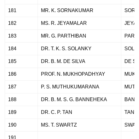
181
MR. K. SORNAKUMAR
SORN
182
MS. R. JEYAMALAR
JEYA
183
MR. G. PARTHIBAN
PART
184
DR. T. K. S. SOLANKY
SOLA
185
DR. B. M. DE SILVA
DE SI
186
PROF. N. MUKHOPADHYAY
MUKH
187
P. S. MUTHUKUMARANA
MUTH
188
DR. B. M. S. G. BANNEHEKA
BANN
189
DR. C. P. TAN
TAN
190
MS. T. SWARTZ
SWAR
191