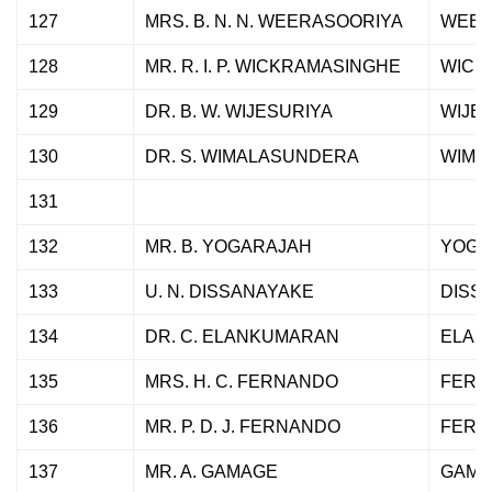
127
MRS. B. N. N. WEERASOORIYA
WEER
128
MR. R. I. P. WICKRAMASINGHE
WICK
129
DR. B. W. WIJESURIYA
WIJE
130
DR. S. WIMALASUNDERA
WIMA
131
132
MR. B. YOGARAJAH
YOGA
133
U. N. DISSANAYAKE
DISS
134
DR. C. ELANKUMARAN
ELAN
135
MRS. H. C. FERNANDO
FERN
136
MR. P. D. J. FERNANDO
FERN
137
MR. A. GAMAGE
GAMA