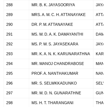
288
MR. B. K. JAYASOORIYA
JAYA
289
MRS. A. M. C. H. ATTANAYAKE
ATTA
290
DR. P. M. ATTANAYAKE
ATTA
291
MS. W. D. A. K. DAMAYANTHI
DAMA
292
MS. P. W. S. JAYASEKARA
JAYA
293
MR. K. A. N. K. KARUNARATHNA
KARU
294
MR. MANOJ CHANDRABOSE
MANO
295
PROF. A. NANTHAKUMAR
NANT
296
MR. S. SELWKKADUNKO
SELW
297
MR. M. D. N. GUNARATHNE
GUNA
298
MS. H. T. THARANGANI
THAR