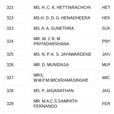
321
MS. H. C. K. HETTIARACHCHI
HETT
322
MS.H. D. D. G. HENADHEERA
HENA
323
MS. A. A. SUNETHRA
SUNE
MR. W. J. R. M .
324
PRIY
PRIYADARSHANA
325
MS. N. P. K. S. JAYAWARDENE
JAYA
326
MR. D. MUNIDASA
MUNI
MRS.
327
WICK
W.M.P.M.WICKRAMASINGHE
328
MS. P. JAGANATHAN
JAGA
MR. M.A.C.S.SAMPATH
329
FERN
FERNANDO